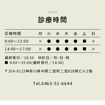
time
診療時間
診療時間
月
火
水
木
金
土
日
9:00～13:00
×
●
●
●
●
■
×
14:00～17:00
×
●
●
●
●
■
×
最終受付／16:30 休診日／月・日・祝
■ 9:00〜15:00(最終受付／14:30)
〒259-0123
神奈川県中郡二宮町二宮828
原ビル２階
Tel.0463-51-6644