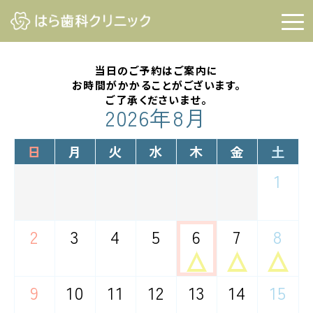
当日のご予約はご案内に
お時間がかかることがございます。
ご了承くださいませ。
2026年8月
日
月
火
水
木
金
土
1
－
2
3
4
5
6
7
8
△
△
△
－
－
－
－
9
10
11
12
13
14
15